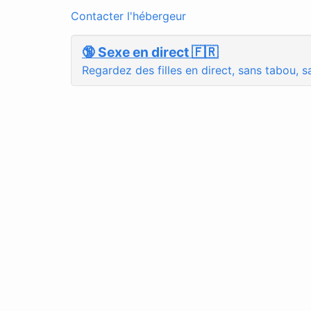
Contacter l'hébergeur
🔞 Sexe en direct 🇫🇷
Regardez des filles en direct, sans tabou, sa