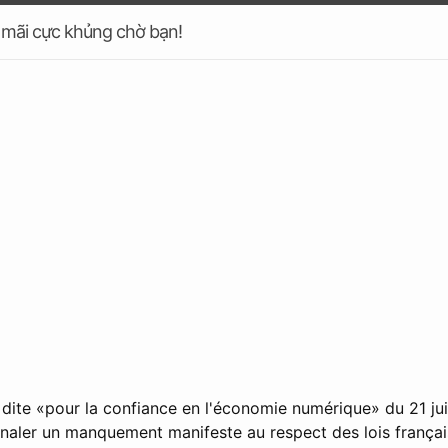
 mãi cực khủng chờ bạn!
e dite «pour la confiance en l'économie numérique» du 21 ju
ignaler un manquement manifeste au respect des lois frança